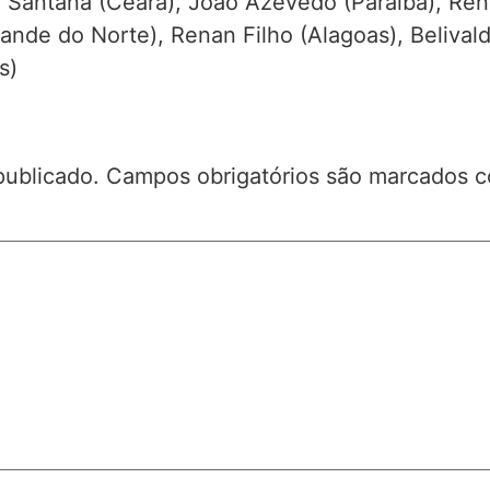
Santana (Ceará), João Azevedo (Paraíba), Rena
rande do Norte), Renan Filho (Alagoas), Beliva
s)
publicado.
Campos obrigatórios são marcados