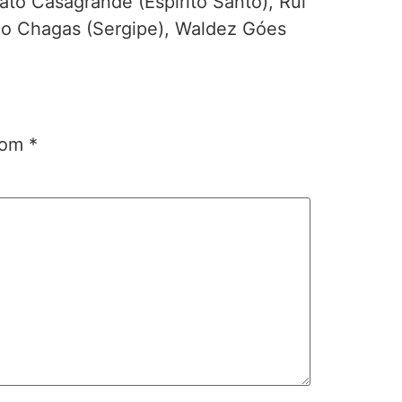
to Casagrande (Espírito Santo), Rui
ldo Chagas (Sergipe), Waldez Góes
 com
*