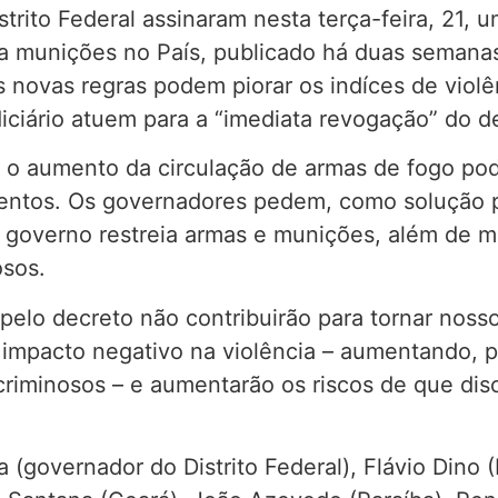
rito Federal assinaram nesta terça-feira, 21, 
o a munições no País, publicado há duas semana
novas regras podem piorar os indíces de violê
iciário atuem para a “imediata revogação” do d
o aumento da circulação de armas de fogo pode
ntos. Os governadores pedem, como solução pa
 governo restreia armas e munições, além de m
osos.
elo decreto não contribuirão para tornar nosso
m impacto negativo na violência – aumentando, 
riminosos – e aumentarão os riscos de que dis
a (governador do Distrito Federal), Flávio Dino 