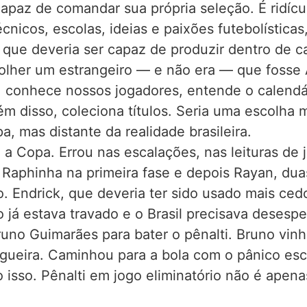
 capaz de comandar sua própria seleção. É ridíc
écnicos, escolas, ideias e paixões futebolística
o que deveria ser capaz de produzir dentro de c
lher um estrangeiro — e não era — que fosse Ab
s, conhece nossos jogadores, entende o calendári
ém disso, coleciona títulos. Seria uma escolha
, mas distante da realidade brasileira.
 a Copa. Errou nas escalações, nas leituras de j
 Raphinha na primeira fase e depois Rayan, du
o. Endrick, que deveria ter sido usado mais ce
 já estava travado e o Brasil precisava deses
Bruno Guimarães para bater o pênalti. Bruno vin
ogueira. Caminhou para a bola com o pânico es
 isso. Pênalti em jogo eliminatório não é apena