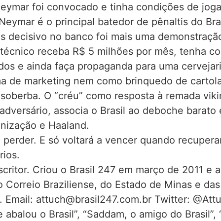
Neymar foi convocado e tinha condições de jog
ymar é o principal batedor de pênaltis do Bra
is decisivo no banco foi mais uma demonstraçã
écnico receba R$ 5 milhões por mês, tenha co
os e ainda faça propaganda para uma cervejaria
ma de marketing nem como brinquedo de cartola
 soberba. O “créu” como resposta à remada vik
o adversário, associa o Brasil ao deboche bara
nização e Haaland.
perder. E só voltará a vencer quando recuperar
rios.
escritor. Criou o Brasil 247 em março de 2011 e
 Correio Braziliense, do Estado de Minas e das 
e. Email: attuch@brasil247.com.br Twitter: @Att
ue abalou o Brasil”, “Saddam, o amigo do Brasil