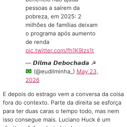
pessoas a saírem da
pobreza, em 2025: 2
milhões de famílias deixam
o programa após aumento
de renda
pic.twitter.com/fh1K9lzs1t
— 𝘿𝙞𝙡𝙢𝙖 𝘿𝙚𝙗𝙤𝙘𝙝𝙖𝙙𝙖 ☭
(@eudilminha_)
May 23,
2026
E depois do estrago vem a conversa da coisa
fora do contexto. Parte da direita se esforça
para ter duas caras o tempo todo, mas nem
isso consegue mais. Luciano Huck é um