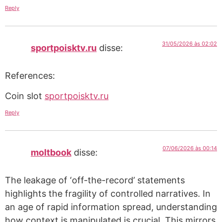
Reply
31/05/2026 às 02:02
sportpoisktv.ru
disse:
References:
Coin slot
sportpoisktv.ru
Reply
07/06/2026 às 00:14
moltbook
disse:
The leakage of ‘off-the-record’ statements
highlights the fragility of controlled narratives. In
an age of rapid information spread, understanding
how context is manipulated is crucial. This mirrors