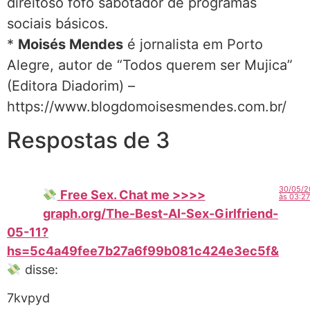
direitoso fofo sabotador de programas
sociais básicos.
*
Moisés Mendes
é jornalista em Porto
Alegre, autor de “Todos querem ser Mujica”
(Editora Diadorim) –
https://www.blogdomoisesmendes.com.br/
Respostas de 3
30/05/2
Free Sex. Chat me >>>>
às 03:27
graph.org/The-Best-AI-Sex-Girlfriend-
05-11?
hs=5c4a49fee7b27a6f99b081c424e3ec5f&
disse:
7kvpyd