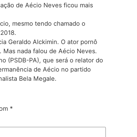
tuação de Aécio Neves ficou mais
 Aécio, mesmo tendo chamado o
 2018.
cia Geraldo Alckimin. O ator pornô
”. Mas nada falou de Aécio Neves.
no (PSDB-PA), que será o relator do
ermanência de Aécio no partido
alista Bela Megale.
 com
*