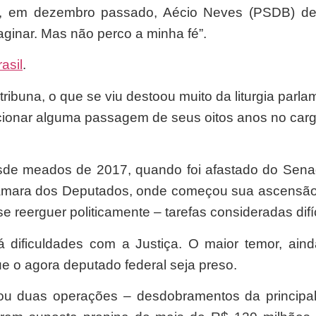
, em dezembro passado, Aécio Neves (PSDB) desa
ginar. Mas não perco a minha fé”.
asil
.
 tribuna, o que se viu destoou muito da liturgia pa
cionar alguma passagem de seus oitos anos no carg
esde meados de 2017, quando foi afastado do Sen
Câmara dos Deputados, onde começou sua ascensão 
se reerguer politicamente – tarefas consideradas dif
rá dificuldades com a Justiça. O maior temor, ai
ue o agora deputado federal seja preso.
zou duas operações – desdobramentos da principa