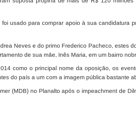
am suposta propina de mais de R$ 120 milhões r
 foi usado para comprar apoio à sua candidatura pr
ndrea Neves e do primo Frederico Pacheco, estes d
rtamento de sua mãe, Inês Maria, em um bairro nobr
 2014 como o principal nome da oposição, os even
uentes do país a um com a imagem pública bastante a
mer (MDB) no Planalto após o impeachment de Dilm