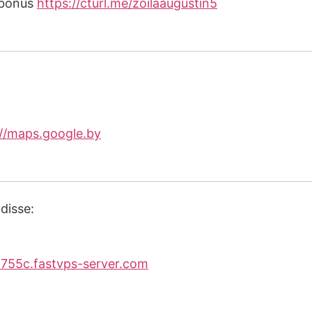
sbonus
https://cturl.me/zoilaaugustin5
://maps.google.by
disse:
755c.fastvps-server.com