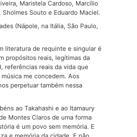
veira, Maristela Cardoso, Marcílio
o, Sholmes Souto e Eduardo Maciel.
des (Nápole, na Itália, São Paulo,
iteratura de requinte e singular é
m propósitos reais, legítimas da
 referências reais da vida que
e a música me concedem. Aos
 nos perpetuar também nessa
abéns ao Takahashi e ao Itamaury
a de Montes Claros de uma forma
istória é um povo sem memória. E
ueza e memória da cidade. E não