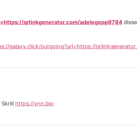
rl=https://qrlinkgenerator.com/adelegepp9784
disse
ps://galaxy.click/outgoing?url=https://qrlinkgenera
Skrill
https://vnn.bio