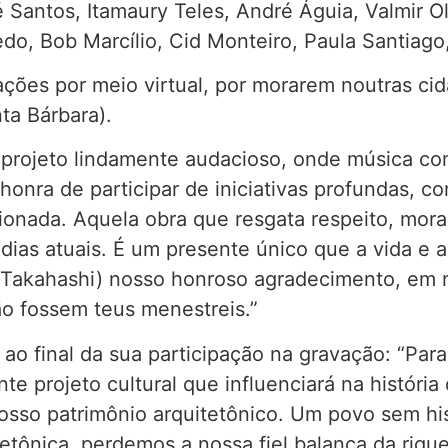
Santos, Itamaury Teles, André Águia, Valmir Oli
do, Bob Marcílio, Cid Monteiro, Paula Santiag
ações por meio virtual, por morarem noutras cida
ta Bárbara).
rojeto lindamente audacioso, onde música com l
honra de participar de iniciativas profundas, co
onada. Aquela obra que resgata respeito, moral,
 dias atuais. É um presente único que a vida 
 e Takahashi) nosso honroso agradecimento, em
não fossem teus menestreis.”
ao final da sua participação na gravação: “Par
te projeto cultural que influenciará na históri
 nosso patrimônio arquitetônico. Um povo sem h
tetônica, perdemos a nossa fiel balança da riq