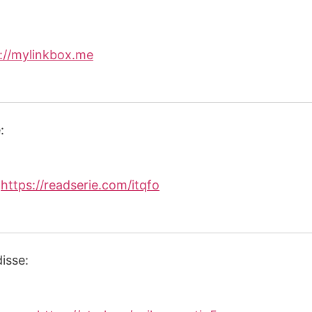
://mylinkbox.me
:
s
https://readserie.com/itqfo
disse: