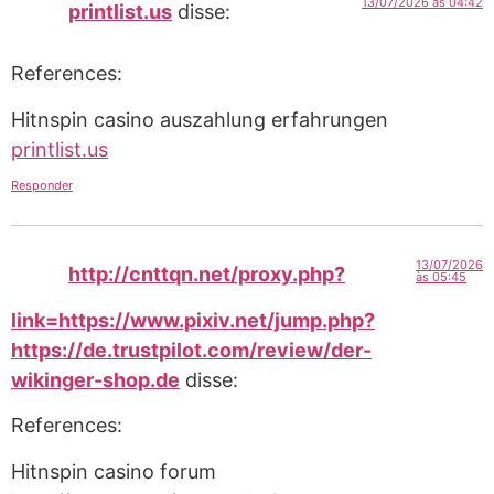
13/07/2026 às 04:42
printlist.us
disse:
References:
Hitnspin casino auszahlung erfahrungen
printlist.us
Responder
13/07/2026
http://cnttqn.net/proxy.php?
às 05:45
link=https://www.pixiv.net/jump.php?
https://de.trustpilot.com/review/der-
wikinger-shop.de
disse:
References:
Hitnspin casino forum