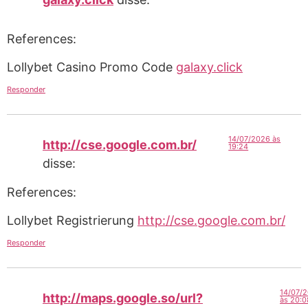
References:
Lollybet Casino Promo Code
galaxy.click
Responder
14/07/2026 às
http://cse.google.com.br/
19:24
disse:
References:
Lollybet Registrierung
http://cse.google.com.br/
Responder
14/07/
http://maps.google.so/url?
às 20:0