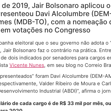
de 2019, Jair Bolsonaro aplicou 
 Presenteou Davi Alcolumbre (DEM
mes (MDB-TO), com a nomeação de
o em votações no Congresso
anha eleitoral que o seu governo não adota o 
Jair Bolsonaro faz o contrário na prática. Ent
 de dois indicados por senadores para cargos 
ista
Vicente Nunes
, em seu blog no Correio Braz
 “presenteados” foram Davi Alcolumbre (DEM-A
spectivamente, Valder Ribeiro de Moura e Carl
Desenvolvimento Industrial (ABDI)”, afirma o jorna
ário de cada cargo é de R$ 33 mil por mês, ou 
para 2020.