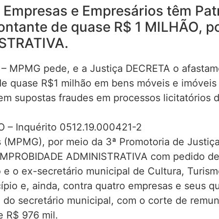
s, Empresas e Empresários têm Pa
tante de quase R$ 1 MILHÃO, po
STRATIVA.
is – MPMG pede, e a Justiça DECRETA o afastam
 de quase R$1 milhão em bens móveis e imóveis
m supostas fraudes em processos licitatórios 
– Inquérito 0512.19.000421-2
s (MPMG), por meio da 3ª Promotoria de Justiç
e IMPROBIDADE ADMINISTRATIVA com pedido de t
io e o ex-secretário municipal de Cultura, Turis
ípio e, ainda, contra quatro empresas e seus qu
do secretário municipal, com o corte de remune
e R$ 976 mil.