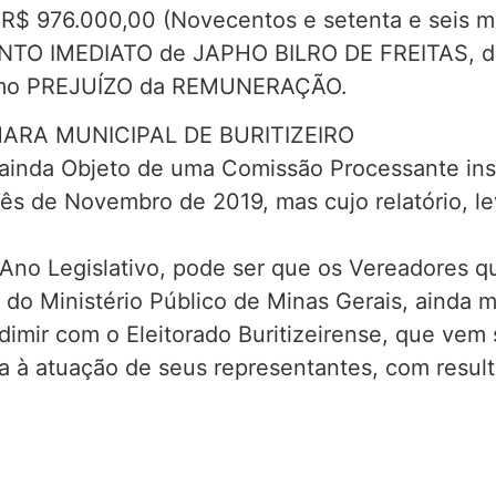
$ 976.000,00 (Novecentos e setenta e seis mil
TO IMEDIATO de JAPHO BILRO DE FREITAS, d
omo PREJUÍZO da REMUNERAÇÃO.
RA MUNICIPAL DE BURITIZEIRO
oi ainda Objeto de uma Comissão Processante i
 mês de Novembro de 2019, mas cujo relatório, l
Ano Legislativo, pode ser que os Vereadores q
o Ministério Público de Minas Gerais, ainda ma
imir com o Eleitorado Buritizeirense, que vem 
cia à atuação de seus representantes, com resu