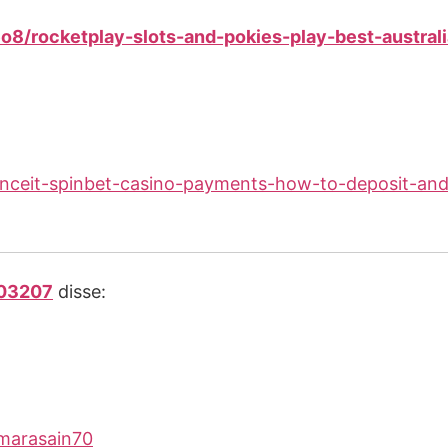
o8/rocketplay-slots-and-pokies-play-best-australi
allianceit-spinbet-casino-payments-how-to-deposit-an
403207
disse:
mmarasain70