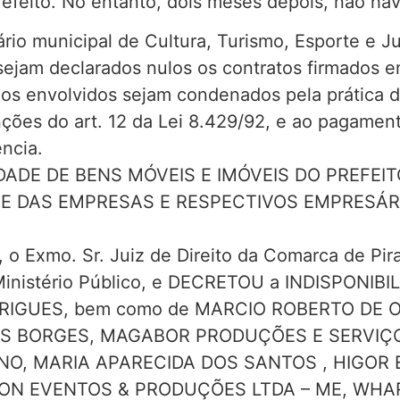
refeito. No entanto, dois meses depois, não hav
rio municipal de Cultura, Turismo, Esporte e J
ejam declarados nulos os contratos firmados 
 os envolvidos sejam condenados pela prática 
anções do art. 12 da Lei 8.429/92, e ao pagame
ncia.
DADE DE BENS MÓVEIS E IMÓVEIS DO PREFEIT
, E DAS EMPRESAS E RESPECTIVOS EMPRESÁ
, o Exmo. Sr. Juiz de Direito da Comarca de Pir
 Ministério Público, e DECRETOU a INDISPONIBI
RIGUES, bem como de MARCIO ROBERTO DE OL
S BORGES, MAGABOR PRODUÇÕES E SERVIÇOS
INO, MARIA APARECIDA DOS SANTOS , HIGO
ON EVENTOS & PRODUÇÕES LTDA – ME, WHAR