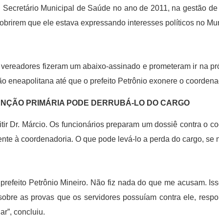
i Secretário Municipal de Saúde no ano de 2011, na gestão de
obrirem que ele estava expressando interesses políticos no Mun
vereadores fizeram um abaixo-assinado e prometeram ir na pr
o eneapolitana até que o prefeito Petrônio exonere o coordena
ENÇÃO PRIMÁRIA PODE DERRUBÁ-LO DO CARGO
tir Dr. Márcio. Os funcionários preparam um dossiê contra o c
nte à coordenadoria. O que pode levá-lo a perda do cargo, se na
o prefeito Petrônio Mineiro. Não fiz nada do que me acusam. I
sobre as provas que os servidores possuíam contra ele, respon
ar”, concluiu.