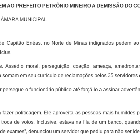
EM AO PREFEITO PETRÔNIO MINEIRO A DEMISSÃO DO 
CÂMARA MUNICIPAL
de Capitão Enéas, no Norte de Minas indignados pedem ao 
icius.
 Assédio moral, perseguição, coação, ameaça, amedrontam
a somam em seu currículo de reclamações pelos 35 servidores d
ersegue o funcionário público até forçá-lo a assinar advertênc
 fazer politicagem. Ele aproveita as pessoas mais humildes 
 troca de votos. Inclusive, estava na fila de um banco, quan
 de exames”, denunciou um servidor que pediu para não ser iden