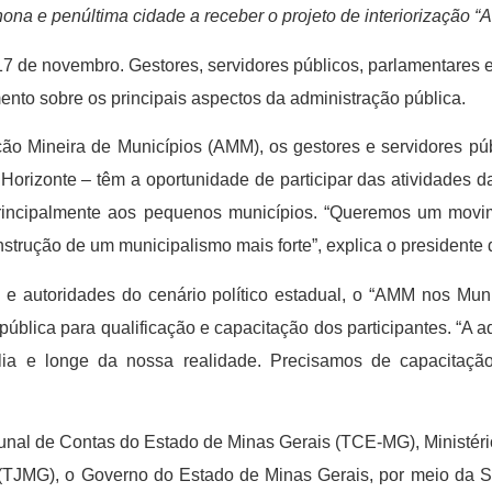
 nona e penúltima cidade a receber o projeto de interiorização
7 de novembro. Gestores, servidores públicos, parlamentares e
ento sobre os principais aspectos da administração pública.
ção Mineira de Municípios (AMM), os gestores e servidores púb
izonte – têm a oportunidade de participar das atividades da
incipalmente aos pequenos municípios. “Queremos um movim
onstrução de um municipalismo mais forte”, explica o president
 e autoridades do cenário político estadual, o “AMM nos Mun
pública para qualificação e capacitação dos participantes. “A 
ília e longe da nossa realidade. Precisamos de capacitaçã
bunal de Contas do Estado de Minas Gerais (TCE-MG), Ministér
 (TJMG), o Governo do Estado de Minas Gerais, por meio da S