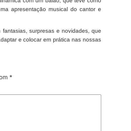
a dinâmica com um balão, que teve como
uma apresentação musical do cantor e
m fantasias, surpresas e novidades, que
adaptar e colocar em prática nas nossas
 com
*