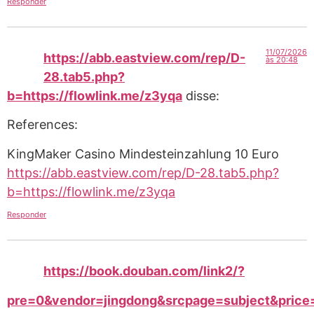
Responder
11/07/2026
https://abb.eastview.com/rep/D-
às 20:48
28.tab5.php?
b=https://flowlink.me/z3yqa
disse:
References:
KingMaker Casino Mindesteinzahlung 10 Euro
https://abb.eastview.com/rep/D-28.tab5.php?
b=https://flowlink.me/z3yqa
Responder
https://book.douban.com/link2/?
pre=0&vendor=jingdong&srcpage=subject&price=