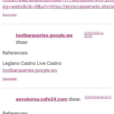
pg=webz&clk=6&url=https://skyscrapperwiki.site/wi
Responder
12/07/2026 às
toolbarqueries.google.ws
02:04
disse:
References:
Legiano Casino Live Casino
toolbarqueries.google.ws
Responder
12/07/2026 às 02:11
sevokorea.cafe24.com
disse:
References: