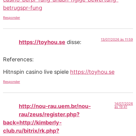
betrugspr-fung
Responder
13/07/2026 às 11:59
https://toyhou.se
disse:
References:
Hitnspin casino live spiele
https://toyhou.se
Responder
14/07/2026
http://nou-rau.uem.br/nou-
às 19:41
rau/zeus/register.php?
back=http://kimberly-
club.ru/bitrix/rk.php?