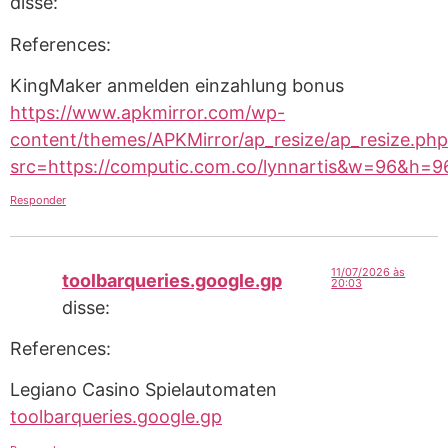
disse:
References:
KingMaker anmelden einzahlung bonus
https://www.apkmirror.com/wp-
content/themes/APKMirror/ap_resize/ap_resize.php
src=https://computic.com.co/lynnartis&w=96&h=
Responder
11/07/2026 às
toolbarqueries.google.gp
20:03
disse:
References:
Legiano Casino Spielautomaten
toolbarqueries.google.gp