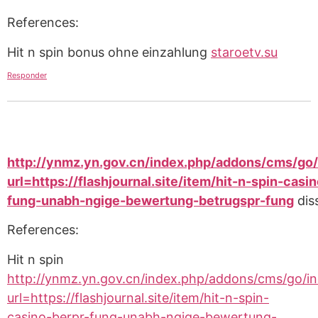
References:
Hit n spin bonus ohne einzahlung
staroetv.su
Responder
http://ynmz.yn.gov.cn/index.php/addons/cms/go/
url=https://flashjournal.site/item/hit-n-spin-casi
fung-unabh-ngige-bewertung-betrugspr-fung
dis
References:
Hit n spin
http://ynmz.yn.gov.cn/index.php/addons/cms/go/in
url=https://flashjournal.site/item/hit-n-spin-
casino-berpr-fung-unabh-ngige-bewertung-