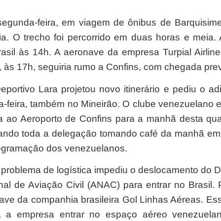
segunda-feira, em viagem de ônibus de Barquisime
ia. O trecho foi percorrido em duas horas e meia.
sil às 14h. A aeronave da empresa Turpial Airli
às 17h, seguiria rumo a Confins, com chegada prev
ortivo Lara projetou novo itinerário e pediu o ad
a-feira, também no Mineirão. O clube venezuelano e
a ao Aeroporto de Confins para a manhã desta quar
trando toda a delegação tomando café da manhã em
rogramação dos venezuelanos.
problema de logística impediu o deslocamento do De
al de Aviação Civil (ANAC) para entrar no Brasil. 
nave da companhia brasileira Gol Linhas Aéreas. E
ra a empresa entrar no espaço aéreo venezuelan