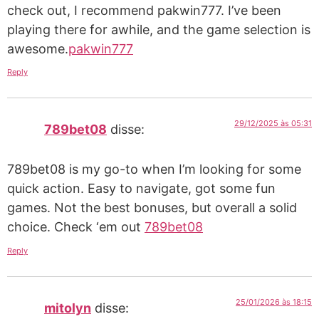
check out, I recommend pakwin777. I’ve been
playing there for awhile, and the game selection is
awesome.
pakwin777
Reply
29/12/2025 às 05:31
789bet08
disse:
789bet08 is my go-to when I’m looking for some
quick action. Easy to navigate, got some fun
games. Not the best bonuses, but overall a solid
choice. Check ‘em out
789bet08
Reply
25/01/2026 às 18:15
mitolyn
disse: