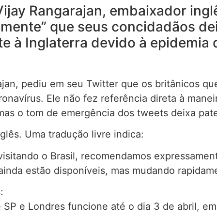
jay Rangarajan, embaixador inglê
ente” que seus concidadãos deix
e à Inglaterra devido à epidemia
ajan, pediu em seu Twitter que os britânicos qu
ronavírus. Ele não fez referência direta à man
mas o tom de emergência dos tweets deixa pat
lês. Uma tradução livre indica:
á visitando o Brasil, recomendamos expressamen
ainda estão disponíveis, mas mudando rapidamen
:
 SP e Londres funcione até o dia 3 de abril, e