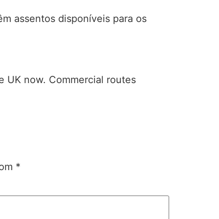
êm assentos disponíveis para os
o the UK now. Commercial routes
 com
*