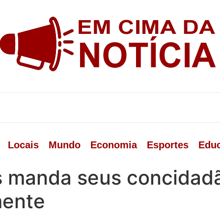
Locais
Mundo
Economia
Esportes
Edu
s manda seus concida
mente