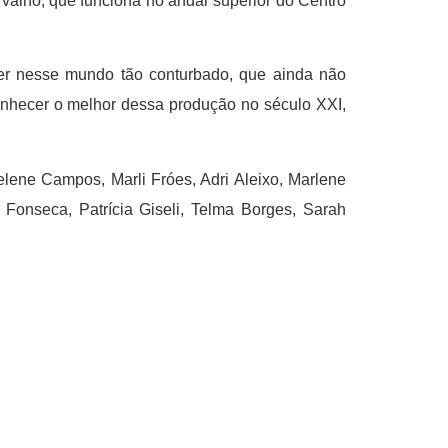
rvalho, que funciona no andar superior do Centro
her nesse mundo tão conturbado, que ainda não
 conhecer o melhor dessa produção no século XXI,
lene Campos, Marli Fróes, Adri Aleixo, Marlene
a Fonseca, Patrícia Giseli, Telma Borges, Sarah