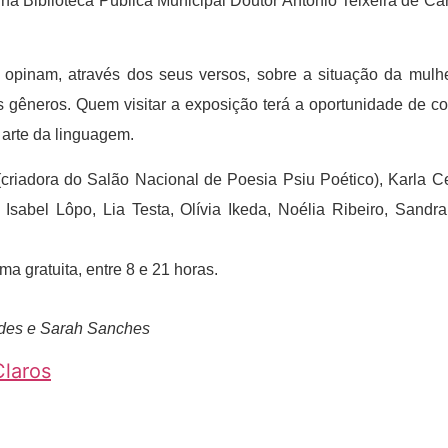
o na Biblioteca Pública Municipal Doutor Antônio Teixeira de Ca
as opinam, através dos seus versos, sobre a situação da mul
dos gêneros. Quem visitar a exposição terá a oportunidade de
 arte da linguagem.
iadora do Salão Nacional de Poesia Psiu Poético), Karla Ce
 Isabel Lôpo, Lia Testa, Olívia Ikeda, Noélia Ribeiro, Sandr
ma gratuita, entre 8 e 21 horas.
ndes e Sarah Sanches
laros