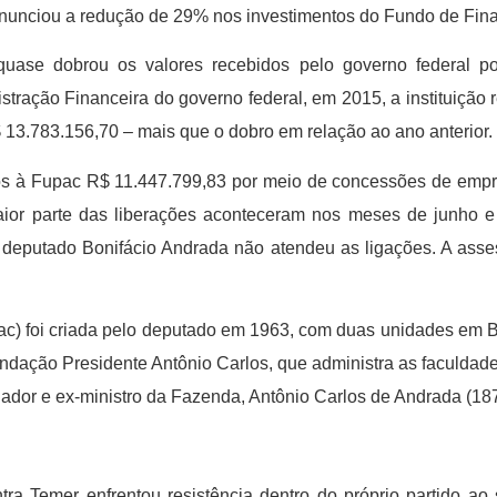
nunciou a redução de 29% nos investimentos do Fundo de Finan
quase dobrou os valores recebidos pelo governo federal p
stração Financeira do governo federal, em 2015, a instituição
13.783.156,70 – mais que o dobro em relação ao ano anterior.
dos à Fupac R$ 11.447.799,83 por meio de concessões de empr
or parte das liberações aconteceram nos meses de junho e
 deputado Bonifácio Andrada não atendeu as ligações. A ass
ac) foi criada pelo deputado em 1963, com duas unidades em B
Fundação Presidente Antônio Carlos, que administra as faculd
ador e ex-ministro da Fazenda, Antônio Carlos de Andrada (18
ra Temer enfrentou resistência dentro do próprio partido ao 