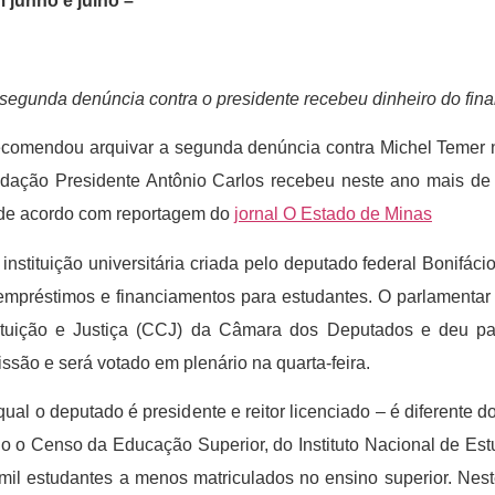
 junho e julho –
segunda denúncia contra o presidente recebeu dinheiro do fina
ecomendou arquivar a segunda denúncia contra Michel Temer 
Fundação Presidente Antônio Carlos recebeu neste ano mais de
 de acordo com reportagem do
jornal O Estado de Minas
instituição universitária criada pelo deputado federal Bonif
empréstimos e financiamentos para estudantes. O parlamentar 
uição e Justiça (CCJ) da Câmara dos Deputados e deu par
são e será votado em plenário na quarta-feira.
qual o deputado é presidente e reitor licenciado – é diferente
 o Censo da Educação Superior, do Instituto Nacional de Est
il estudantes a menos matriculados no ensino superior. Neste