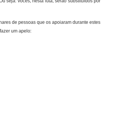
u seja: vocês, nesta luta, serão substituídos por
lhares de pessoas que os apoiaram durante estes
fazer um apelo: