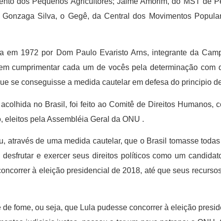
mento dos Pequenos Agricultores; Jaime Amorim, do MST de P
 Gonzaga Silva, o Gegê, da Central dos Movimentos Popula
da em 1972 por Dom Paulo Evaristo Arns, integrante da Cam
vem cumprimentar cada um de vocês pela determinação com q
 que se conseguisse a medida cautelar em defesa do principio 
colhida no Brasil, foi feito ao Comitê de Direitos Humanos,
, eleitos pela Assembléia Geral da ONU .
u, através de uma medida cautelar, que o Brasil tomasse toda
e desfrutar e exercer seus direitos políticos como um candida
ncorrer à eleição presidencial de 2018, até que seus recursos
 de fome, ou seja, que Lula pudesse concorrer à eleição presid