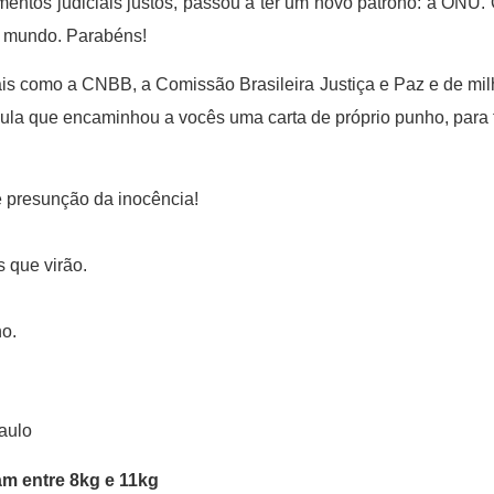
entos judiciais justos, passou a ter um novo patrono: a ONU. O
 mundo. Parabéns!
is como a CNBB, a Comissão Brasileira Justiça e Paz e de mi
 Lula que encaminhou a vocês uma carta de próprio punho, para 
 presunção da inocência!
 que virão.
o.
aulo
am entre 8kg e 11kg