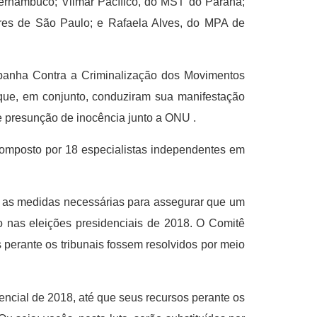
ernambuco; Vilmar Pacífico, do MST do Paraná;
res de São Paulo; e Rafaela Alves, do MPA de
panha Contra a Criminalização dos Movimentos
ue, em conjunto, conduziram sua manifestação
de presunção de inocência junto a ONU .
 composto por 18 especialistas independentes em
s as medidas necessárias para assegurar que um
to nas eleições presidenciais de 2018. O Comitê
 perante os tribunais fossem resolvidos por meio
encial de 2018, até que seus recursos perante os