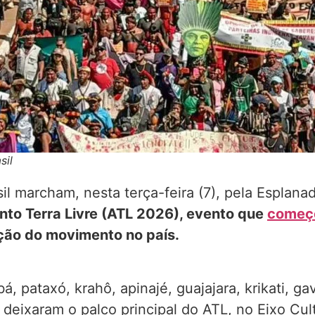
sil
il marcham, nesta terça-feira (7), pela Esplanad
to Terra Livre (ATL 2026), evento que
começo
ação do movimento no país.
, pataxó, krahô, apinajé, guajajara, krikati, g
eixaram o palco principal do ATL, no Eixo Cult