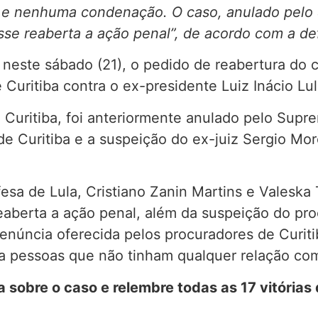
iça e nenhuma condenação. O caso, anulado pelo
sse reaberta a ação penal”, de acordo com a de
ou neste sábado (21), o pedido de reabertura do
 Curitiba contra o ex-presidente Luiz Inácio Lul
m Curitiba, foi anteriormente anulado pelo Supr
de Curitiba e a suspeição do ex-juiz Sergio Mor
a de Lula, Cristiano Zanin Martins e Valeska T
eaberta a ação penal, além da suspeição do pr
 denúncia oferecida pelos procuradores de Curi
 pessoas que não tinham qualquer relação com o
a sobre o caso e relembre todas as 17 vitórias