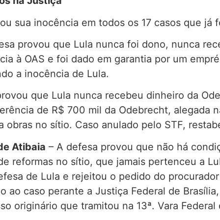
os na Justiça
ou sua inocência em todos os 17 casos que já f
esa provou que Lula nunca foi dono, nunca rec
cia à OAS e foi dado em garantia por um empré
do a inocência de Lula.
rovou que Lula nunca recebeu dinheiro da Odeb
erência de R$ 700 mil da Odebrecht, alegada na 
a obras no sítio. Caso anulado pelo STF, restab
de Atibaia
– A defesa provou que não há condiçõ
e reformas no sítio, que jamais pertenceu a Lul
efesa de Lula e rejeitou o pedido do procurador
 ao caso perante a Justiça Federal de Brasília
 originário que tramitou na 13ª. Vara Federal 