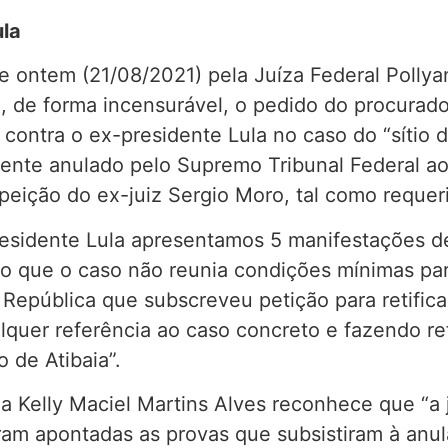
ula
de ontem (21/08/2021) pela Juíza Federal Pollya
tou, de forma incensurável, o pedido do procurad
contra o ex-presidente Lula no caso do “sítio de
rmente anulado pelo Supremo Tribunal Federal 
speição do ex-juiz Sergio Moro, tal como requer
esidente Lula apresentamos 5 manifestações de
ndo que o caso não reunia condições mínimas pa
República que subscreveu petição para retifica
lquer referência ao caso concreto e fazendo r
 de Atibaia”.
na Kelly Maciel Martins Alves reconhece que “a
oram apontadas as provas que subsistiram à an