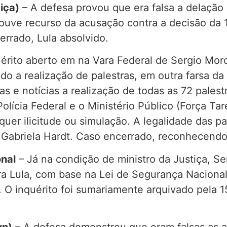
iça)
– A defesa provou que era falsa a delação
houve recurso da acusação contra a decisão da 1
errado, Lula absolvido.
uérito aberto em na Vara Federal de Sergio Mo
ado a realização de palestras, em outra farsa d
as e notícias a realização de todas as 72 palest
olícia Federal e o Ministério Público (Força Ta
quer ilicitude ou simulação. A legalidade das p
, Gabriela Hardt. Caso encerrado, reconhecendo
onal
– Já na condição de ministro da Justiça, Ser
ra Lula, com base na Lei de Segurança Nacional
O inquérito foi sumariamente arquivado pela 15ª
wn)
– A defesa demonstrou que eram falsas as a