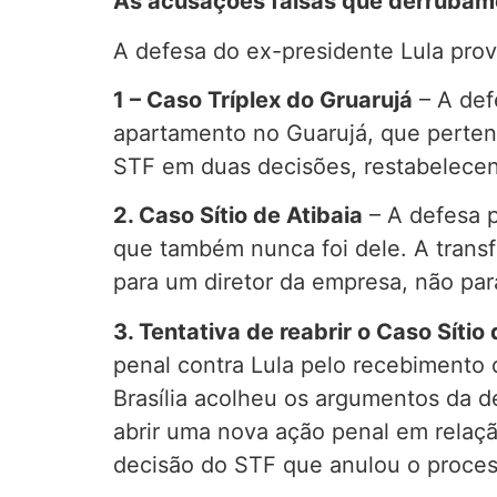
As acusações falsas que derrubam
A defesa do ex-presidente Lula prov
1 – Caso Tríplex do Gruarujá
– A def
apartamento no Guarujá, que perten
STF em duas decisões, restabelecen
2. Caso Sítio de Atibaia
– A defesa p
que também nunca foi dele. A transf
para um diretor da empresa, não par
3. Tentativa de reabrir o Caso Sítio 
penal contra Lula pelo recebimento d
Brasília acolheu os argumentos da d
abrir uma nova ação penal em relação
decisão do STF que anulou o processo