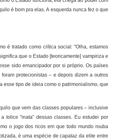
omo o Estado funciona, ela chega ao poder com
uilo é bom pra elas. A esquerda nunca fez o que
mo é tratado como crítica social: “Olha, estamos
ignifica que o Estado [teoricamente] vampiriza e
sse sido emancipador por si próprio. Os países
foram protecionistas – e depois dizem a outros
 esse tipo de ideia como o patrimonialismo, que
quilo que vem das classes populares – inclusive
 tolice “inata” dessas classes. Eu estudei por
como o jogo dos ricos em que todo mundo rouba
otizada, é uma espécie de capataz da elite entre