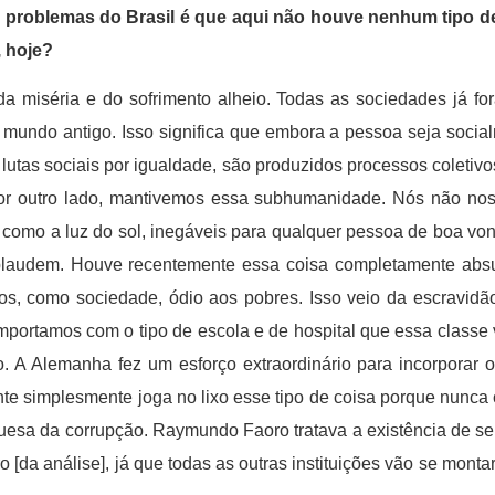
 problemas do Brasil é que aqui não houve nenhum tipo de
, hoje?
 da miséria e do sofrimento alheio. Todas as sociedades já 
mundo antigo. Isso significa que embora a pessoa seja socialm
tas sociais por igualdade, são produzidos processos coletivos
or outro lado, mantivemos essa subhumanidade. Nós não no
 como a luz do sol, inegáveis para qualquer pessoa de boa vo
 aplaudem. Houve recentemente essa coisa completamente absu
s, como sociedade, ódio aos pobres. Isso veio da escravidão
portamos com o tipo de escola e de hospital que essa classe 
o. A Alemanha fez um esforço extraordinário para incorporar 
te simplesmente joga no lixo esse tipo de coisa porque nunca
uesa da corrupção. Raymundo Faoro tratava a existência de s
 [da análise], já que todas as outras instituições vão se monta