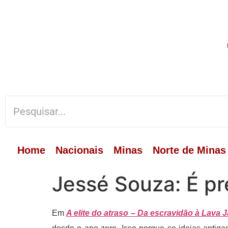
Home
Nacionais
Minas
Norte de Minas
Jessé Souza: É pre
Em
A elite do atraso – Da escravidão à Lava J