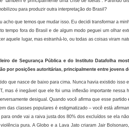
l é “também e principalmente uma crise de ideias”. Partindo d
obilizou para produzir outra interpretação do Brasil?
eu acho que temos que mudar isso. Eu decidi transformar a mi
to tempo fora do Brasil e de algum modo peguei um olhar ext
r aquele lugar, mas estranhá-lo, ou todas as coisas viram natu
leiro de Segurança Pública e do Instituto Datafolha mos
ção por posições autoritárias, principalmente entre jovens
artido que nasce de baixo para cima. Nunca havia existido isso 
PT, mas é inegável que ele foi uma inflexão importante nessa h
rversamente desigual. Quando você afirma que esse partido 
vem das classes populares é estigmatizado – você está afirm
 para onde vai a raiva justa dos 80% dos excluídos se ela nã
, violência pura. A Globo e a Lava Jato criaram Jair Bolsonar