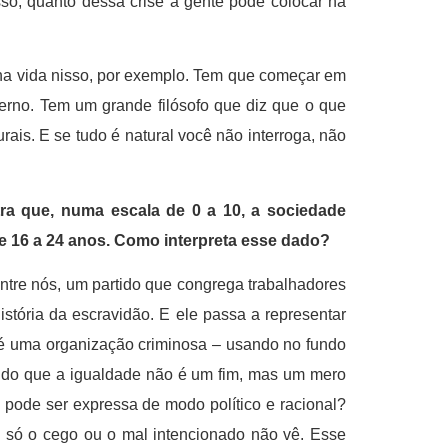
isso, quanto dessa crise a gente pode colocar na
nha vida nisso, por exemplo. Tem que começar em
erno. Tem um grande filósofo que diz que o que
rais. E se tudo é natural você não interroga, não
tra que, numa escala de 0 a 10, a sociedade
 de 16 a 24 anos. Como interpreta esse dado?
entre nós, um partido que congrega trabalhadores
istória da escravidão. E ele passa a representar
é uma organização criminosa – usando no fundo
ando que a igualdade não é um fim, mas um mero
o pode ser expressa de modo político e racional?
o, só o cego ou o mal intencionado não vê. Esse