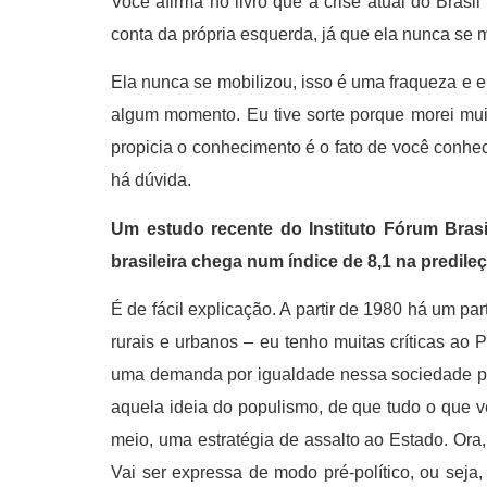
Você afirma no livro que a crise atual do Brasi
conta da própria esquerda, já que ela nunca se m
Ela nunca se mobilizou, isso é uma fraqueza e 
algum momento. Eu tive sorte porque morei mui
propicia o conhecimento é o fato de você conhece
há dúvida.
Um estudo recente do Instituto Fórum Brasi
brasileira chega num índice de 8,1 na predile
É de fácil explicação. A partir de 1980 há um p
rurais e urbanos – eu tenho muitas críticas ao 
uma demanda por igualdade nessa sociedade pe
aquela ideia do populismo, de que tudo o que 
meio, uma estratégia de assalto ao Estado. Ora,
Vai ser expressa de modo pré-político, ou seja