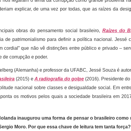
as nos legaram o tema da corrupção como grande problema na
riam explicar, de uma vez por todas, que as raízes da desi
ncipais obras do pensamento social brasileiro,
Raízes do Br
deia de patrimonialismo para definir a política nacional. Jes
 cordial” que não vê distinções entre público e privado – se
e de corrupção e poder.
elberg (Alemanha) e professor da UFABC, Jessé Souza é autor 
asileira
(2015) e
A radiografia do golpe
(2016). Presidente do
tude nacional sobre classes e desigualdade social. Em entrev
 aponta os motivos pelos quais a sociedade brasileira em 20
Holanda inaugurou uma forma de pensar o brasileiro como 
ergio Moro. Por que essa chave de leitura tem tanta força?