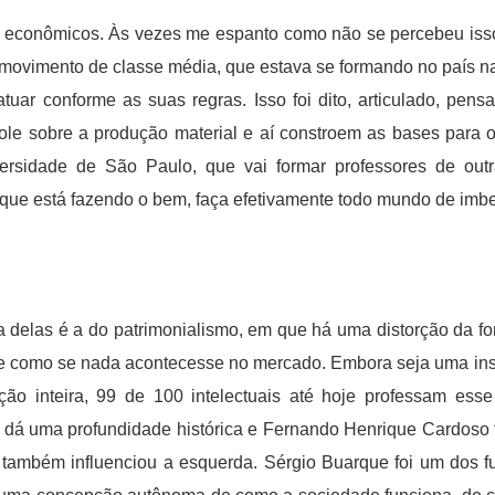
s econômicos. Às vezes me espanto como não se percebeu isso
 movimento de classe média, que estava se formando no país n
atuar conforme as suas regras. Isso foi dito, articulado, pen
role sobre a produção material e aí constroem as bases para
versidade de São Paulo, que vai formar professores de outr
 que está fazendo o bem, faça efetivamente todo mundo de imbec
delas é a do patrimonialismo, em que há uma distorção da fon
– e como se nada acontecesse no mercado. Embora seja uma ins
 inteira, 99 de 100 intelectuais até hoje professam esse
á uma profundidade histórica e Fernando Henrique Cardoso tr
 também influenciou a esquerda. Sérgio Buarque foi um dos f