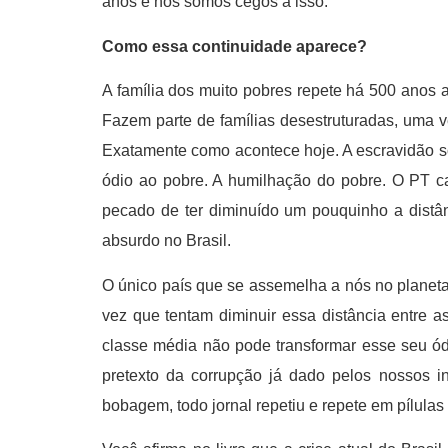
anos e nós somos cegos a isso.
Como essa continuidade aparece?
A família dos muito pobres repete há 500 anos 
Fazem parte de famílias desestruturadas, uma ve
Exatamente como acontece hoje. A escravidão só
ódio ao pobre. A humilhação do pobre. O PT ca
pecado de ter diminuído um pouquinho a distâ
absurdo no Brasil.
O único país que se assemelha a nós no planet
vez que tentam diminuir essa distância entre 
classe média não pode transformar esse seu ódio
pretexto da corrupção já dado pelos nossos i
bobagem, todo jornal repetiu e repete em pílul