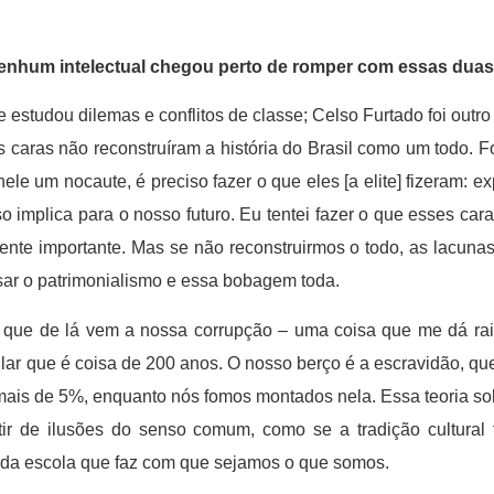
nenhum intelectual chegou perto de romper com essas duas 
estudou dilemas e conflitos de classe; Celso Furtado foi outr
aras não reconstruíram a história do Brasil como um todo. Fo
ele um nocaute, é preciso fazer o que eles [a elite] fizeram: ex
 implica para o nosso futuro. Eu tentei fazer o que esses cara
ente importante. Mas se não reconstruirmos o todo, as lacuna
usar o patrimonialismo e essa bobagem toda.
 que de lá vem a nossa corrupção – uma coisa que me dá raiva
r que é coisa de 200 anos. O nosso berço é a escravidão, que
 mais de 5%, enquanto nós fomos montados nela. Essa teoria sob
r de ilusões do senso comum, como se a tradição cultural f
, da escola que faz com que sejamos o que somos.