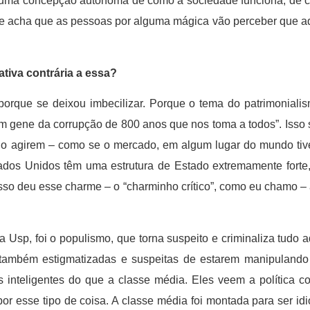
m uma concepção autônoma de como a sociedade funciona, de c
, e acha que as pessoas por alguma mágica vão perceber que aq
tiva contrária a essa?
 porque se deixou imbecilizar. Porque o tema do patrimonialis
m gene da corrupção de 800 anos que nos toma a todos”. Isso s
o agirem – como se o mercado, em algum lugar do mundo tive
ados Unidos têm uma estrutura de Estado extremamente forte, 
so deu esse charme – o “charminho crítico”, como eu chamo – a
Usp, foi o populismo, que torna suspeito e criminaliza tudo a
também estigmatizadas e suspeitas de estarem manipulando a
s inteligentes do que a classe média. Eles veem a política 
 esse tipo de coisa. A classe média foi montada para ser idi