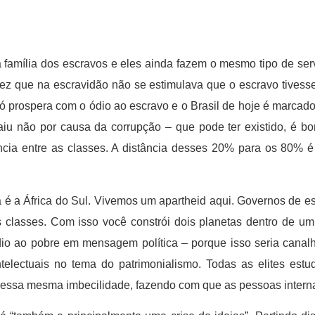
a família dos escravos e eles ainda fazem o mesmo tipo de ser
z que na escravidão não se estimulava que o escravo tivesse 
 prospera com o ódio ao escravo e o Brasil de hoje é marcado
iu não por causa da corrupção – que pode ter existido, é b
ncia entre as classes. A distância desses 20% para os 80% é
a é a África do Sul. Vivemos um apartheid aqui. Governos de 
as classes. Com isso você constrói dois planetas dentro de 
 ao pobre em mensagem política – porque isso seria canalhice
ntelectuais no tema do patrimonialismo. Todas as elites e
as essa mesma imbecilidade, fazendo com que as pessoas inter