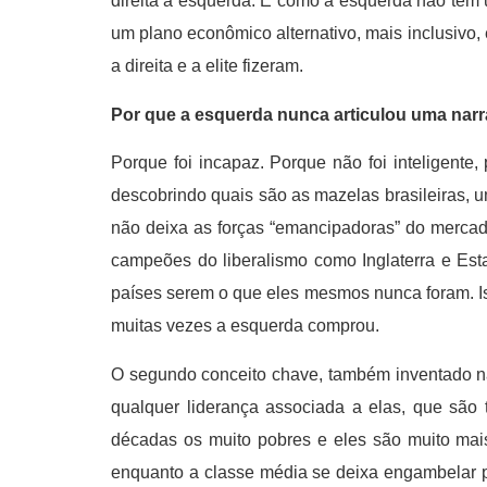
direita à esquerda. E como a esquerda não te
um plano econômico alternativo, mais inclusivo
a direita e a elite fizeram.
Por que a esquerda nunca articulou uma narra
Porque foi incapaz. Porque não foi inteligente,
descobrindo quais são as mazelas brasileiras, u
não deixa as forças “emancipadoras” do mercad
campeões do liberalismo como Inglaterra e Est
países serem o que eles mesmos nunca foram. Is
muitas vezes a esquerda comprou.
O segundo conceito chave, também inventado na 
qualquer liderança associada a elas, que são 
décadas os muito pobres e eles são muito mai
enquanto a classe média se deixa engambelar por