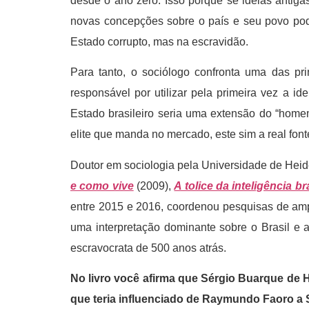
desde o ano zero. Isso porque se ideias antig
novas concepções sobre o país e seu povo pode
Estado corrupto, mas na escravidão.
Para tanto, o sociólogo confronta uma das pri
responsável por utilizar pela primeira vez a i
Estado brasileiro seria uma extensão do “homem
elite que manda no mercado, este sim a real font
Doutor em sociologia pela Universidade de Heid
e como vive
(2009),
A tolice da inteligência br
entre 2015 e 2016, coordenou pesquisas de ampli
uma interpretação dominante sobre o Brasil e
escravocrata de 500 anos atrás.
No livro você afirma que Sérgio Buarque de 
que teria influenciado de Raymundo Faoro a S