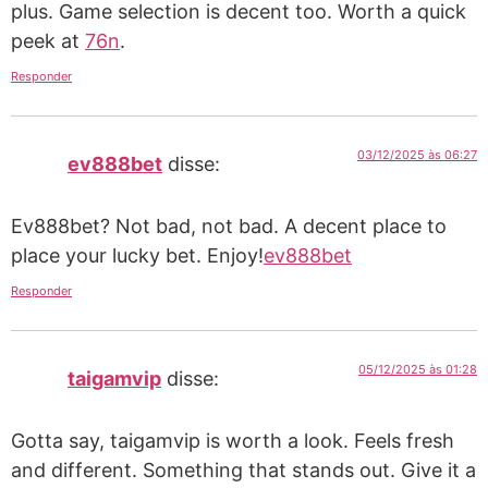
plus. Game selection is decent too. Worth a quick
peek at
76n
.
Responder
03/12/2025 às 06:27
ev888bet
disse:
Ev888bet? Not bad, not bad. A decent place to
place your lucky bet. Enjoy!
ev888bet
Responder
05/12/2025 às 01:28
taigamvip
disse:
Gotta say, taigamvip is worth a look. Feels fresh
and different. Something that stands out. Give it a