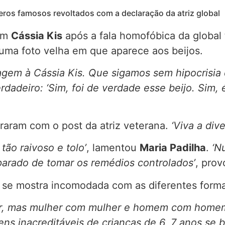
eros famosos revoltados com a declaração da atriz global
 em
Cássia Kis
após a fala homofóbica da global 
uma foto velha em que aparece aos beijos.
em à Cássia Kis. Que sigamos sem hipocrisia e 
verdadeiro: ‘Sim, foi de verdade esse beijo. Sim
raram com o post da atriz veterana.
‘Viva a div
tão raivoso e tolo’
, lamentou
Maria Padilha
.
‘N
parado de tomar os remédios controlados’
, pro
se mostra incomodada com as diferentes forma
r, mas mulher com mulher e homem com homem.
ns inacreditáveis de crianças de 6, 7 anos se 