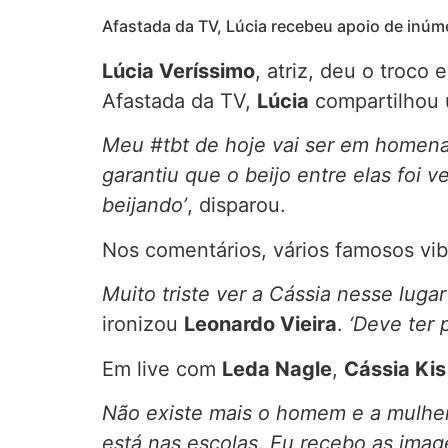
Afastada da TV, Lúcia recebeu apoio de inúm
Lúcia Veríssimo
, atriz, deu o troco
Afastada da TV,
Lúcia
compartilhou 
Meu #tbt de hoje vai ser em homenag
garantiu que o beijo entre elas foi 
beijando’
, disparou.
Nos comentários, vários famosos vib
Muito triste ver a Cássia nesse lugar 
ironizou
Leonardo Vieira
.
‘Deve ter 
Em live com
Leda Nagle
,
Cássia Kis
Não existe mais o homem e a mulhe
está nas escolas. Eu recebo as image