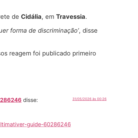
prete de
Cidália
, em
Travessia
.
uer forma de discriminação’
, disse
sos reagem foi publicado primeiro
60286246
disse:
31/05/2026 às 00:26
ultimativer-guide-60286246