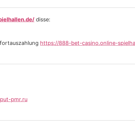
ielhallen.de/
disse:
ofortauszahlung
https://888-bet-casino.online-spielha
sput-pmr.ru