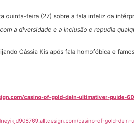
 quinta-feira (27) sobre a fala infeliz da intér
om a diversidade e a inclusão e repudia qualq
eijando Cássia Kis após fala homofóbica e famo
esign.com/casino-of-gold-dein-ultimativer-guide-
idneyikjd908769.alltdesign.com/casino-of-gold-dein-