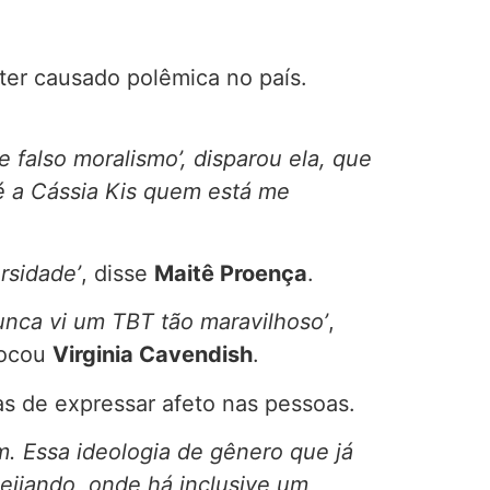
ter causado polêmica no país.
falso moralismo’, disparou ela, que
, é a Cássia Kis quem está me
ersidade’
, disse
Maitê Proença
.
unca vi um TBT tão maravilhoso’
,
vocou
Virginia Cavendish
.
s de expressar afeto nas pessoas.
 Essa ideologia de gênero que já
beijando, onde há inclusive um