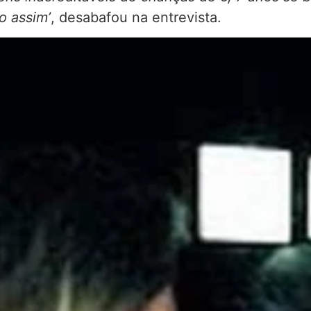
o assim’
, desabafou na entrevista.