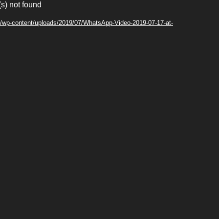
(s) not found
m/wp-content/uploads/2019/07/WhatsApp-Video-2019-07-17-at-