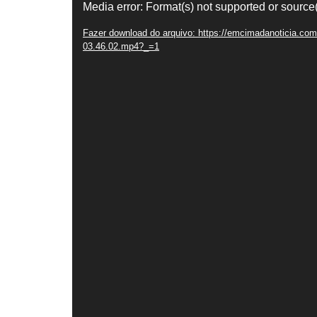
Tocador
Media error: Format(s) not supported or source
de
Fazer download do arquivo: https://emcimadanoticia.co
03.46.02.mp4?_=1
vídeo