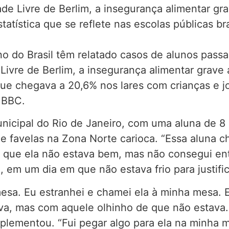
e Livre de Berlim, a insegurança alimentar gra
atística que se reflete nas escolas públicas br
no do Brasil têm relatado casos de alunos pass
vre de Berlim, a insegurança alimentar grave at
e chegava a 20,6% nos lares com crianças e jo
 BBC.
icipal do Rio de Janeiro, com uma aluna de 8
e favelas na Zona Norte carioca. “Essa aluna c
tei que ela não estava bem, mas não consegui en
 em um dia em que não estava frio para justifica
esa. Eu estranhei e chamei ela à minha mesa. E
va, mas com aquele olhinho de que não estava. 
omplementou. “Fui pegar algo para ela na minha