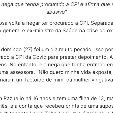
 nega que tenha procurado a CPI e afirma que e
abusivo”
osa volta a negar ter procurado a CPI. Separad
o general e ex-ministro da Saúde na crise do o
 domingo (27) foi um dia muito pesado. Isso por
rado a CPI da Covid para prestar depoimento. Ap
s. No entanto, ela nega que tenha entrado em
r uma assessora. “Não quero minha vida exposta
riaram um factoide de mim, da mulher vingativa 
 Pazuello há 16 anos e tem uma filha de 13, 
ês, ela conta que recebeu prints de uma supost