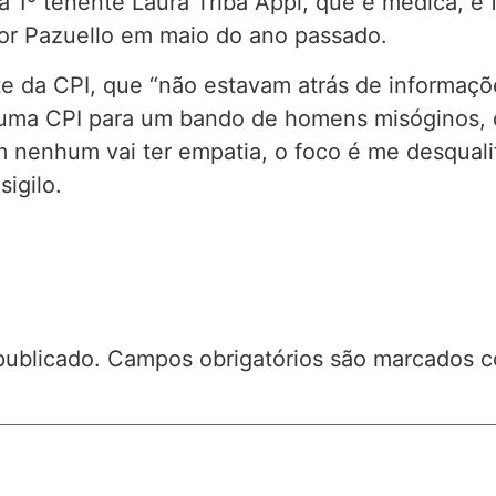
 a 1º tenente Laura Triba Appi, que é médica, e
por Pazuello em maio do ano passado.
te da CPI, que “não estavam atrás de informaçõe
uma CPI para um bando de homens misóginos, q
enhum vai ter empatia, o foco é me desqualifi
igilo.
publicado.
Campos obrigatórios são marcados