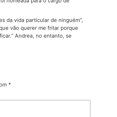
 foi nomeada para o cargo de
s da vida particular de ninguém”,
ue vão querer me fritar porque
car.” Andrea, no entanto, se
 com
*