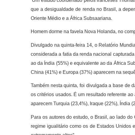
Um estudo coordenado pelos franceses Thomas Pi
que a desigualdade de renda no Brasil, a depen
Oriente Médio e a África Subsaariana.
Homem dorme na favela Nova Holanda, no compl
Divulgado na quinta-feira 14, o Relatório Mund
considerada a fatia da renda nacional capturad
ao da Índia (55%) e equivalente ao da África S
China (41%) e Europa (37%) aparecem na sequê
Também nesta quinta, foi divulgada a base de da
os critérios usados. É um resultado referente a
aparecem Turquia (23,4%), Iraque (22%), Índia (
Para os autores do estudo, o Brasil, ao lado d
regime igualitário como os de Estados Unidos 