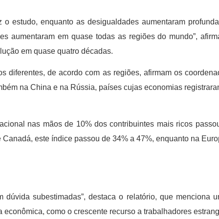
 diz o estudo, enquanto as desigualdades aumentaram profu
des aumentaram em quase todas as regiões do mundo”, afirma
volução em quase quatro décadas.
os diferentes, de acordo com as regiões, afirmam os coorden
ém na China e na Rússia, países cujas economias registraram 
a nacional nas mãos de 10% dos contribuintes mais ricos pa
e Canadá, este índice passou de 34% a 47%, enquanto na Euro
dúvida subestimadas”, destaca o relatório, que menciona uma
ca econômica, como o crescente recurso a trabalhadores estran