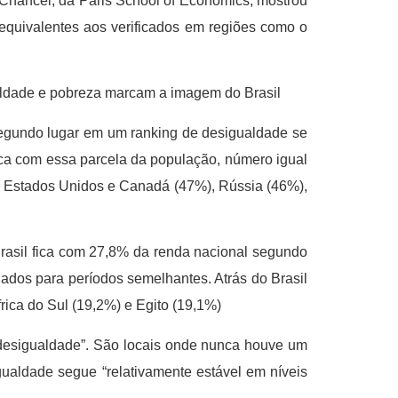
 Chancel, da Paris School of Economics, mostrou
 equivalentes aos verificados em regiões como o
ldade e pobreza marcam a imagem do Brasil
 segundo lugar em um ranking de desigualdade se
ica com essa parcela da população, número igual
co Estados Unidos e Canadá (47%), Rússia (46%),
 Brasil fica com 27,8% da renda nacional segundo
dados para períodos semelhantes. Atrás do Brasil
rica do Sul (19,2%) e Egito (19,1%)
a desigualdade”. São locais onde nunca houve um
ualdade segue “relativamente estável em níveis