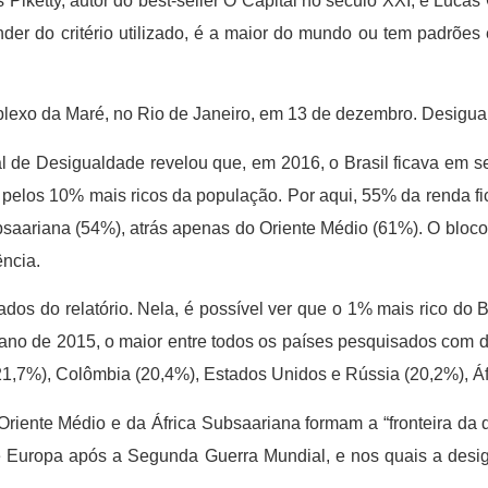
ketty, autor do best-seller O Capital no século XXI, e Lucas
der do critério utilizado, é a maior do mundo ou tem padrões
exo da Maré, no Rio de Janeiro, em 13 de dezembro. Desigua
ial de Desigualdade revelou que, em 2016, o Brasil ficava em
a pelos 10% mais ricos da população. Por aqui, 55% da renda f
ubsaariana (54%), atrás apenas do Oriente Médio (61%). O blo
ncia.
dos do relatório. Nela, é possível ver que o 1% mais rico do
o ano de 2015, o maior entre todos os países pesquisados com 
21,7%), Colômbia (20,4%), Estados Unidos e Rússia (20,2%), Áf
o Oriente Médio e da África Subsaariana formam a “fronteira d
e Europa após a Segunda Guerra Mundial, e nos quais a desig