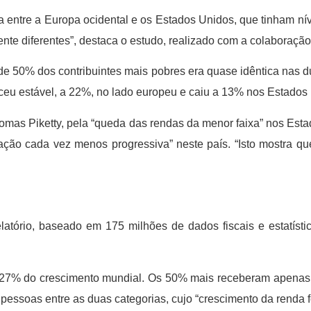
a entre a Europa ocidental e os Estados Unidos, que tinham 
nte diferentes”, destaca o estudo, realizado com a colaboraçã
de 50% dos contribuintes mais pobres era quase idêntica nas 
eu estável, a 22%, no lado europeu e caiu a 13% nos Estados
mas Piketty, pela “queda das rendas da menor faixa” nos Es
ção cada vez menos progressiva” neste país. “Isto mostra que
latório, baseado em 175 milhões de dados fiscais e estatísti
e 27% do crescimento mundial. Os 50% mais receberam apenas
essoas entre as duas categorias, cujo “crescimento da renda foi