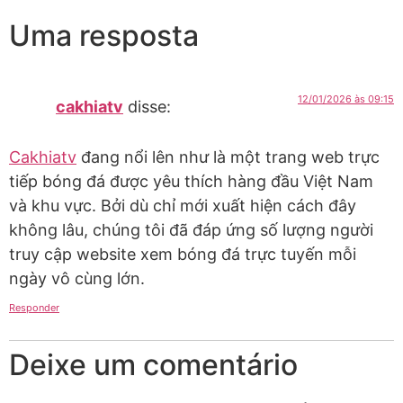
Uma resposta
12/01/2026 às 09:15
cakhiatv
disse:
Cakhiatv
đang nổi lên như là một trang web trực
tiếp bóng đá được yêu thích hàng đầu Việt Nam
và khu vực. Bởi dù chỉ mới xuất hiện cách đây
không lâu, chúng tôi đã đáp ứng số lượng người
truy cập website xem bóng đá trực tuyến mỗi
ngày vô cùng lớn.
Responder
Deixe um comentário