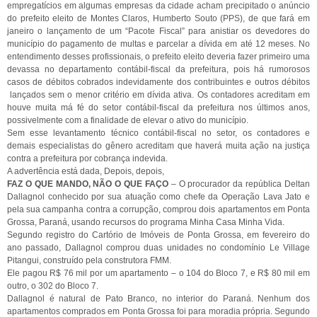
empregatícios em algumas empresas da cidade acham precipitado o anúncio
do prefeito eleito de Montes Claros, Humberto Souto (PPS), de que fará em
janeiro o lançamento de um “Pacote Fiscal” para anistiar os devedores do
município do pagamento de multas e parcelar a dívida em até 12 meses. No
entendimento desses profissionais, o prefeito eleito deveria fazer primeiro uma
devassa no departamento contábil-fiscal da prefeitura, pois há rumorosos
casos de débitos cobrados indevidamente dos contribuintes e outros débitos
lançados sem o menor critério em dívida ativa. Os contadores acreditam em
houve muita má fé do setor contábil-fiscal da prefeitura nos últimos anos,
possivelmente com a finalidade de elevar o ativo do município.
Sem esse levantamento técnico contábil-fiscal no setor, os contadores e
demais especialistas do gênero acreditam que haverá muita ação na justiça
contra a prefeitura por cobrança indevida.
A advertência está dada, Depois, depois,
FAZ O QUE MANDO, NÃO O QUE FAÇO
– O procurador da república Deltan
Dallagnol conhecido por sua atuação como chefe da Operação Lava Jato e
pela sua campanha contra a corrupção, comprou dois apartamentos em Ponta
Grossa, Paraná, usando recursos do programa Minha Casa Minha Vida.
Segundo registro do Cartório de Imóveis de Ponta Grossa, em fevereiro do
ano passado, Dallagnol comprou duas unidades no condomínio Le Village
Pitangui, construído pela construtora FMM.
Ele pagou R$ 76 mil por um apartamento – o 104 do Bloco 7, e R$ 80 mil em
outro, o 302 do Bloco 7.
Dallagnol é natural de Pato Branco, no interior do Paraná. Nenhum dos
apartamentos comprados em Ponta Grossa foi para moradia própria. Segundo