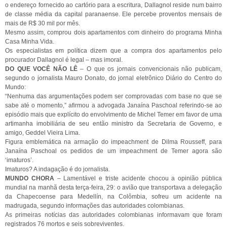
o endereço fornecido ao cartório para a escritura, Dallagnol reside num bairro
de classe média da capital paranaense. Ele percebe proventos mensais de
mais de R$ 30 mil por mês.
Mesmo assim, comprou dois apartamentos com dinheiro do programa Minha
Casa Minha Vida.
Os especialistas em política dizem que a compra dos apartamentos pelo
procurador Dallagnol é legal – mas imoral.
DO QUE VOCÊ NÃO LÊ
– O que os jornais convencionais não publicam,
segundo o jornalista Mauro Donato, do jornal eletrônico Diário do Centro do
Mundo:
“Nenhuma das argumentações podem ser comprovadas com base no que se
sabe até o momento,” afirmou a advogada Janaína Paschoal referindo-se ao
episódio mais que explícito do envolvimento de Michel Temer em favor de uma
artimanha imobiliária de seu então ministro da Secretaria de Governo, e
amigo, Geddel Vieira Lima.
Figura emblemática na armação do impeachment de Dilma Rousseff, para
Janaína Paschoal os pedidos de um impeachment de Temer agora são
‘imaturos’.
Imaturos? A indagação é do jornalista.
MUNDO CHORA
– Lamentável e triste acidente chocou a opinião pública
mundial na manhã desta terça-feira, 29: o avião que transportava a delegação
da Chapecoense para Medellín, na Colômbia, sofreu um acidente na
madrugada, segundo informações das autoridades colombianas.
As primeiras notícias das autoridades colombianas informavam que foram
registrados 76 mortos e seis sobreviventes.