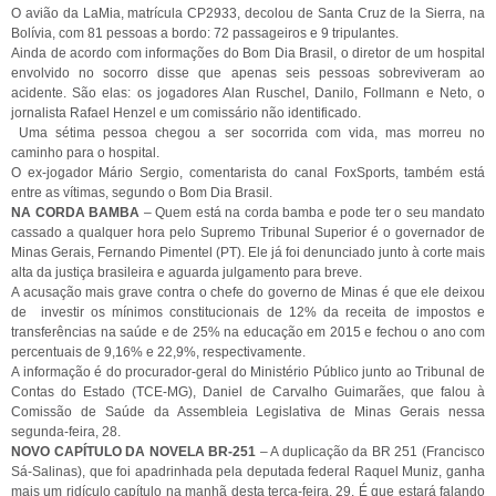
O avião da LaMia, matrícula CP2933, decolou de Santa Cruz de la Sierra, na
Bolívia, com 81 pessoas a bordo: 72 passageiros e 9 tripulantes.
Ainda de acordo com informações do Bom Dia Brasil, o diretor de um hospital
envolvido no socorro disse que apenas seis pessoas sobreviveram ao
acidente. São elas: os jogadores Alan Ruschel, Danilo, Follmann e Neto, o
jornalista Rafael Henzel e um comissário não identificado.
Uma sétima pessoa chegou a ser socorrida com vida, mas morreu no
caminho para o hospital.
O ex-jogador Mário Sergio, comentarista do canal FoxSports, também está
entre as vítimas, segundo o Bom Dia Brasil.
NA CORDA BAMBA
– Quem está na corda bamba e pode ter o seu mandato
cassado a qualquer hora pelo Supremo Tribunal Superior é o governador de
Minas Gerais, Fernando Pimentel (PT). Ele já foi denunciado junto à corte mais
alta da justiça brasileira e aguarda julgamento para breve.
A acusação mais grave contra o chefe do governo de Minas é que ele deixou
de investir os mínimos constitucionais de 12% da receita de impostos e
transferências na saúde e de 25% na educação em 2015 e fechou o ano com
percentuais de 9,16% e 22,9%, respectivamente.
A informação é do procurador-geral do Ministério Público junto ao Tribunal de
Contas do Estado (TCE-MG), Daniel de Carvalho Guimarães, que falou à
Comissão de Saúde da Assembleia Legislativa de Minas Gerais nessa
segunda-feira, 28.
NOVO CAPÍTULO DA NOVELA
BR-251
– A duplicação da BR 251 (Francisco
Sá-Salinas), que foi apadrinhada pela deputada federal Raquel Muniz, ganha
mais um ridículo capítulo na manhã desta terça-feira, 29. É que estará falando