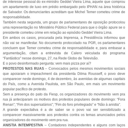
de interesse pessoal do ex-ministro Geddel Vieira Lima, aquele que comprou
um apartamento de luxo em prédio embargado pelo IPHAN na área histórica
de Salvador. Os denunciantes acreditam que Michel Temer cometeu crime de
responsabilidade.
Também nesta segunda, um grupo de parlamentares de oposição protocolou
uma representação no Ministério Público Federal para que o órgão apure se o
presidente cometeu crime em relação ao episódio Geddel Vieira Lima.
Em ambos os casos, procurada pela Imprensa, a Presidência informou que
não vai se manifestar. No documento protocolado na PGR, os parlamentares
concluem que Temer cometeu crime de responsabilidade e, para embasar a
argumentação, citam a entrevista de Calero veiculada do programa
“Fantástico” nesse domingo, 27, na Rede Globo de Televisão.
E o povo desinformado pergunta: vem mais pizza por aí?
PROTESTOS NAS RUAS
– Convocados pelos mesmos movimentos sociais
que apoiaram o impeachment da presidenta Dilma Rousseff, o povo deve
comparecer neste domingo, 4 de dezembro, às avenidas de algumas capitais
do País, como a Avenida Paulista, em São Paulo, em mais um movimento
popular pacífico de protesto.
Sem a presença do pato da Fiesp, os organizadores do movimento vem pra
rua já anteciparam os motivos dos protestos populares deste domingo: “Fora
Renan”; “Fim dos supersalários”; ”Fim do foro privilegiado” e “Não à anistia”.
A grande expectativa é a de saber se o povo vai ser sensibilizado a
comparecer massivamente aos protestos contra os temas anunciados pelos
organizadores do movimento vem pra rua.
ANISTIA INTEMPESTIVA
– Contadores independentes e alguns com laços