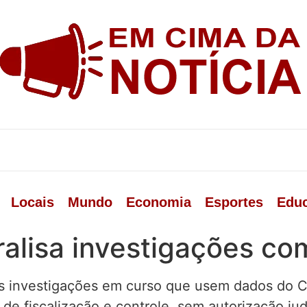
Locais
Mundo
Economia
Esportes
Edu
aralisa investigações c
as investigações em curso que usem dados do C
 de fiscalização e controle, sem autorização jud