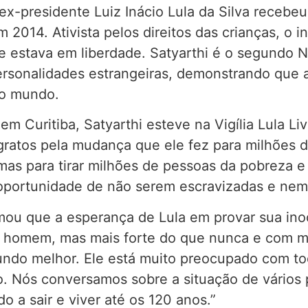
x-presidente Luiz Inácio Lula da Silva recebeu 
2014. Ativista pelos direitos das crianças, o i
 estava em liberdade. Satyarthi é o segundo No
rsonalidades estrangeiras, demonstrando que a 
lo mundo.
 em Curitiba, Satyarthi esteve na Vigília Lula 
ratos pela mudança que ele fez para milhões d
s para tirar milhões de pessoas da pobreza e 
a oportunidade de não serem escravizadas e ne
ou que a esperança de Lula em provar sua inoc
 homem, mas mais forte do que nunca e com mu
do melhor. Ele está muito preocupado com toda
. Nós conversamos sobre a situação de vários 
o a sair e viver até os 120 anos.”