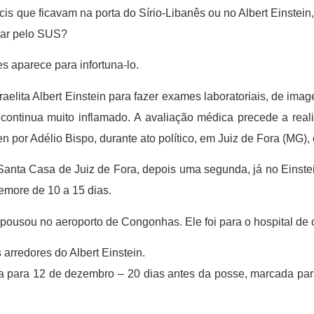
 que ficavam na porta do Sírio-Libanês ou no Albert Einstein,
atar pelo SUS?
s aparece para infortuna-lo.
raelita Albert Einstein para fazer exames laboratoriais, de imag
l continua muito inflamado.
A avaliação médica precede a reali
por Adélio Bispo, durante ato político, em Juiz de Fora (MG),
a Santa Casa de Juiz de Fora, depois uma segunda, já no Einstein
demore de 10 a 15 dias.
ousou no aeroporto de Congonhas. Ele foi para o hospital de car
arredores do Albert Einstein.
sta para 12 de dezembro – 20 dias antes da posse, marcada pa