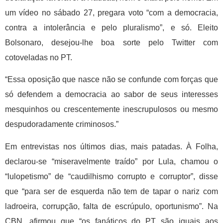
um vídeo no sábado 27, pregara voto “com a democracia,
contra a intolerância e pelo pluralismo”, e só. Eleito
Bolsonaro, desejou-lhe boa sorte pelo Twitter com
cotoveladas no PT.
“Essa oposição que nasce não se confunde com forças que
só defendem a democracia ao sabor de seus interesses
mesquinhos ou crescentemente inescrupulosos ou mesmo
despudoradamente criminosos.”
Em entrevistas nos últimos dias, mais patadas. À Folha,
declarou-se “miseravelmente traído” por Lula, chamou o
“lulopetismo” de “caudilhismo corrupto e corruptor”, disse
que “para ser de esquerda não tem de tapar o nariz com
ladroeira, corrupção, falta de escrúpulo, oportunismo”. Na
CBN, afirmou que “os fanáticos do PT são iguais aos