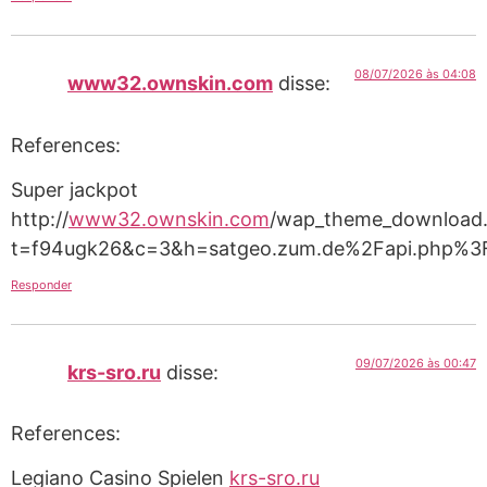
08/07/2026 às 04:08
www32.ownskin.com
disse:
References:
Super jackpot
http://
www32.ownskin.com
/wap_theme_download.
t=f94ugk26&c=3&h=satgeo.zum.de%2Fapi.php%3F
Responder
09/07/2026 às 00:47
krs-sro.ru
disse:
References:
Legiano Casino Spielen
krs-sro.ru