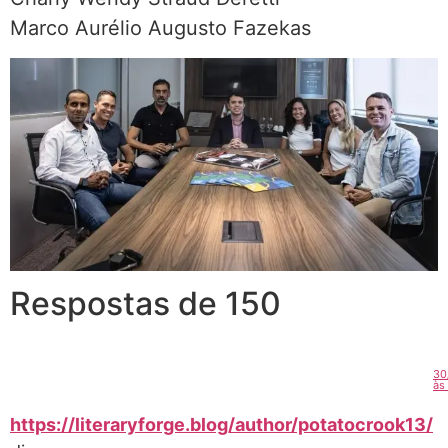
Marco Aurélio Augusto Fazekas
Respostas de 150
30
às
https://literaryforge.blog/author/potatocrook13/