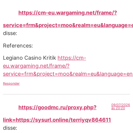
https://cm-eu.wargaming.net/frame/?
service=frm&project=moo&realm=eu&language=en
disse:
References:
Legiano Casino Kritik
https://cm-
eu.wargaming.net/frame/?
service=frm&project=moo&realm=eu&language=en&lo
Responder
09/07/2026
https://goodmc.ru/proxy.php?
às 20:20
link=https://sysurl.online/terriyqv864611
disse: