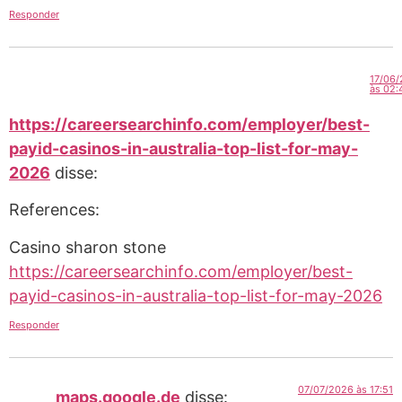
Responder
17/06
às 02:
https://careersearchinfo.com/employer/best-
payid-casinos-in-australia-top-list-for-may-
2026
disse:
References:
Casino sharon stone
https://careersearchinfo.com/employer/best-
payid-casinos-in-australia-top-list-for-may-2026
Responder
07/07/2026 às 17:51
maps.google.de
disse: