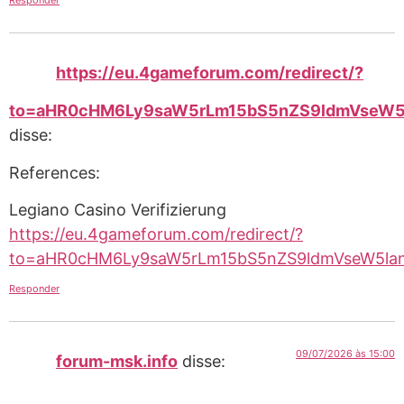
Responder
https://eu.4gameforum.com/redirect/?
to=aHR0cHM6Ly9saW5rLm15bS5nZS9ldmVseW5
disse:
References:
Legiano Casino Verifizierung
https://eu.4gameforum.com/redirect/?
to=aHR0cHM6Ly9saW5rLm15bS5nZS9ldmVseW5lan
Responder
09/07/2026 às 15:00
forum-msk.info
disse: