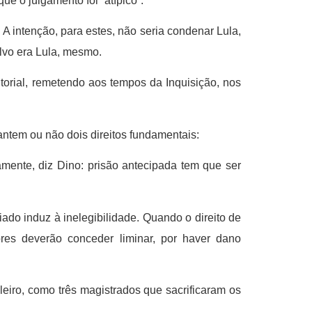
e o julgamento foi “atípico”.
A intenção, para estes, não seria condenar Lula,
alvo era Lula, mesmo.
torial, remetendo aos tempos da Inquisição, nos
antem ou não dois direitos fundamentais:
amente, diz Dino: prisão antecipada tem que ser
ado induz à inelegibilidade. Quando o direito de
iores deverão conceder liminar, por haver dano
leiro, como três magistrados que sacrificaram os