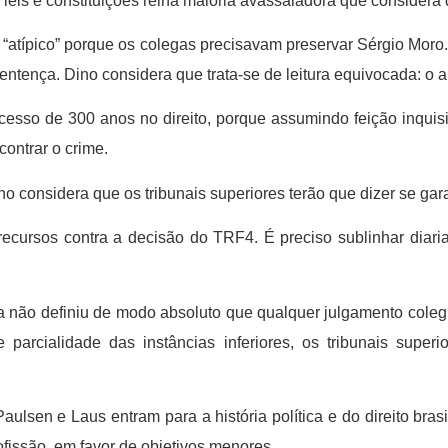
eis e constituições reina maioria avassaladora que considera qu
atípico” porque os colegas precisavam preservar Sérgio Moro. 
ntença. Dino considera que trata-se de leitura equivocada: o 
cesso de 300 anos no direito, porque assumindo feição inquisi
contrar o crime.
o considera que os tribunais superiores terão que dizer se gar
 recursos contra a decisão do TRF4. É preciso sublinhar diari
a não definiu de modo absoluto que qualquer julgamento colegi
 parcialidade das instâncias inferiores, os tribunais super
lsen e Laus entram para a história política e do direito brasi
profissão, em favor de objetivos menores.