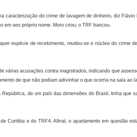
na caracterização do crime de lavagem de dinheiro, diz Flávi
-no em seu próprio nome. Moro criou; o TRF bancou.
r espécie de recebimento, mudou-se o núcleo do crime de “re
 de várias acusações contra magistrados, indicando que asse
gumento de que não podiam adivinhar o que ocorria na sala ao l
 República, de um país das dimensões do Brasil, tinha que s
de Curitiba e do TRF4. Afinal, o apartamento em questão est