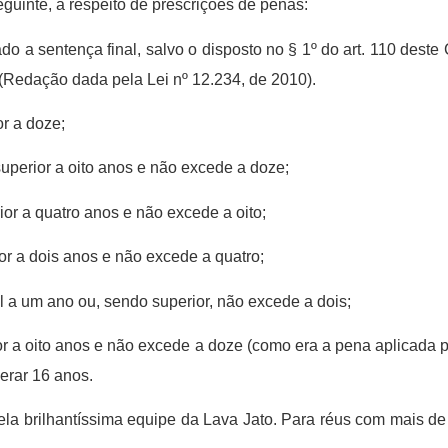
guinte, a respeito de prescrições de penas:
gado a sentença final, salvo o disposto no § 1º do art. 110 des
 (Redação dada pela Lei nº 12.234, de 2010).
or a doze;
uperior a oito anos e não excede a doze;
or a quatro anos e não excede a oito;
or a dois anos e não excede a quatro;
 a um ano ou, sendo superior, não excede a dois;
or a oito anos e não excede a doze (como era a pena aplicada 
perar 16 anos.
la brilhantíssima equipe da Lava Jato. Para réus com mais de 