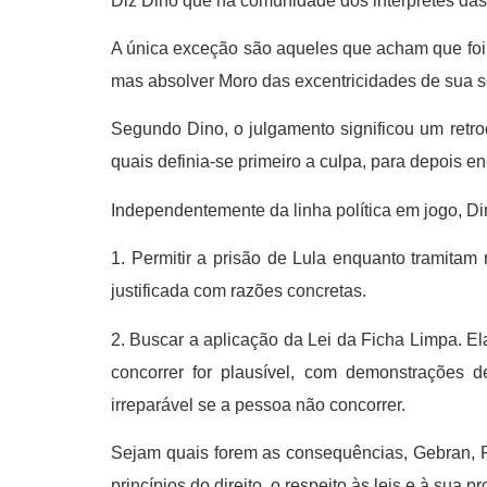
Diz Dino que na comunidade dos intérpretes das l
A única exceção são aqueles que acham que foi “
mas absolver Moro das excentricidades de sua se
Segundo Dino, o julgamento significou um retro
quais definia-se primeiro a culpa, para depois en
Independentemente da linha política em jogo, Din
1. Permitir a prisão de Lula enquanto tramitam
justificada com razões concretas.
2. Buscar a aplicação da Lei da Ficha Limpa. El
concorrer for plausível, com demonstrações de
irreparável se a pessoa não concorrer.
Sejam quais forem as consequências, Gebran, Pau
princípios do direito, o respeito às leis e à sua 