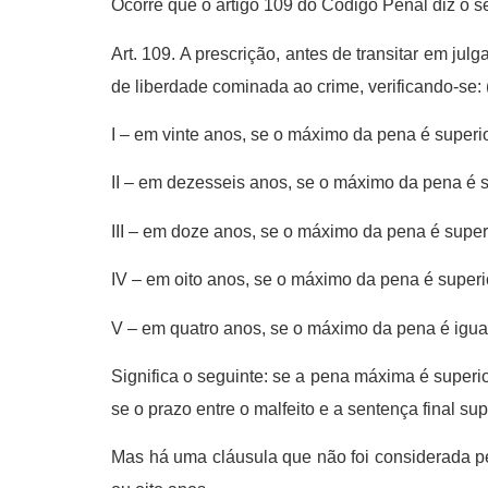
Ocorre que o artigo 109 do Código Penal diz o se
Art. 109. A prescrição, antes de transitar em jul
de liberdade cominada ao crime, verificando-se:
I – em vinte anos, se o máximo da pena é superi
II – em dezesseis anos, se o máximo da pena é s
III – em doze anos, se o máximo da pena é superi
IV – em oito anos, se o máximo da pena é superi
V – em quatro anos, se o máximo da pena é igual
Significa o seguinte: se a pena máxima é superi
se o prazo entre o malfeito e a sentença final su
Mas há uma cláusula que não foi considerada pe