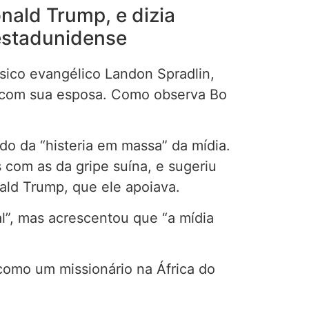
ald Trump, e dizia
 estadunidense
úsico evangélico Landon Spradlin,
s com sua esposa. Como observa Bo
do da “histeria em massa” da mídia.
om as da gripe suína, e sugeriu
ald Trump, que ele apoiava.
l”, mas acrescentou que “a mídia
como um missionário na África do