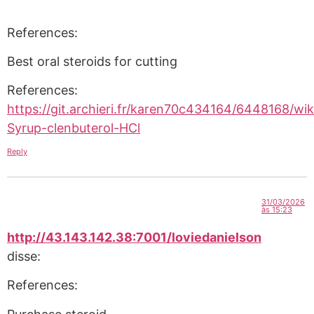
References:
Best oral steroids for cutting
References:
https://git.archieri.fr/karen70c434164/6448168/w
Syrup-clenbuterol-HCl
Reply
31/03/2026
às 15:23
http://43.143.142.38:7001/loviedanielson
disse:
References: