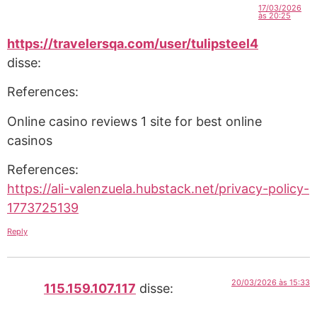
17/03/2026
às 20:25
https://travelersqa.com/user/tulipsteel4
disse:
References:
Online casino reviews 1 site for best online
casinos
References:
https://ali-valenzuela.hubstack.net/privacy-policy-
1773725139
Reply
20/03/2026 às 15:33
115.159.107.117
disse: