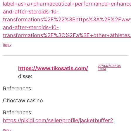
label+as+a+pharmaceutical+performance+enha
and-after-steroids-10-
transformations%2F%22%3Ehttps%3A%2F%2Fwww
and-after-steroids-10-
transformations%2F%3C%2Fa%3E+other+athle
Reply
27/03/2026 às
https://www.tikosatis.com/
17:34
disse:
References:
Choctaw casino
References:
https://pikidi.com/seller/profile/jacketbuffer2
Reply