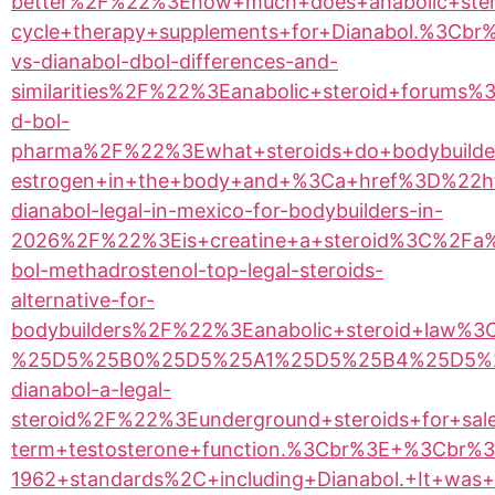
better%2F%22%3Ehow+much+does+anabolic+steroi
cycle+therapy+supplements+for+Dianabol.%3C
vs-dianabol-dbol-differences-and-
similarities%2F%22%3Eanabolic+steroid+forums
d-bol-
pharma%2F%22%3Ewhat+steroids+do+bodybuilde
estrogen+in+the+body+and+%3Ca+href%3D%22ht
dianabol-legal-in-mexico-for-bodybuilders-in-
2026%2F%22%3Eis+creatine+a+steroid%3C%2Fa%
bol-methadrostenol-top-legal-steroids-
alternative-for-
bodybuilders%2F%22%3Eanabolic+steroid+l
%25D5%25B0%25D5%25A1%25D5%25B4%25D5%2
dianabol-a-legal-
steroid%2F%22%3Eunderground+steroids+for+sal
term+testosterone+function.%3Cbr%3E+%3Cbr%3E
1962+standards%2C+including+Dianabol.+It+was+a