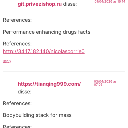
01/04/2026 às 16:14
git.privezishop.ru
disse:
References:
Performance enhancing drugs facts
References:
http://34.17.182.140/nicolascorrie0
Reply
03/04/2026 às
https://tianqing999.com/
07:03
disse:
References:
Bodybuilding stack for mass
References: