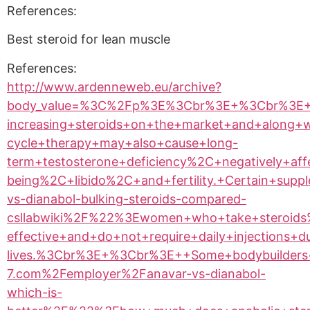
References:
Best steroid for lean muscle
References:
http://www.ardenneweb.eu/archive?
body_value=%3C%2Fp%3E%3Cbr%3E+%3Cbr%3E++%3
increasing+steroids+on+the+market+and+along+w
cycle+therapy+may+also+cause+long-
term+testosterone+deficiency%2C+negatively+af
being%2C+libido%2C+and+fertility.+Certain+s
vs-dianabol-bulking-steroids-compared-
csllabwiki%2F%22%3Ewomen+who+take+steroids%3C
effective+and+do+not+require+daily+injections+
lives.%3Cbr%3E+%3Cbr%3E++Some+bodybuilders+w
7.com%2Femployer%2Fanavar-vs-dianabol-
which-is-