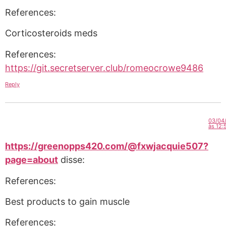
References:
Corticosteroids meds
References:
https://git.secretserver.club/romeocrowe9486
Reply
03/04
às 12:
https://greenopps420.com/@fxwjacquie507?
page=about
disse:
References:
Best products to gain muscle
References: