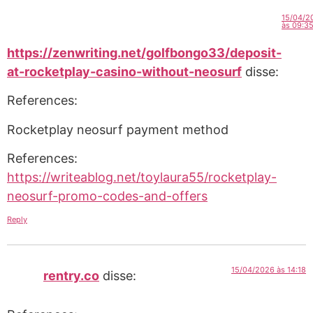
15/04/2
às 09:3
https://zenwriting.net/golfbongo33/deposit-
at-rocketplay-casino-without-neosurf
disse:
References:
Rocketplay neosurf payment method
References:
https://writeablog.net/toylaura55/rocketplay-
neosurf-promo-codes-and-offers
Reply
15/04/2026 às 14:18
rentry.co
disse: