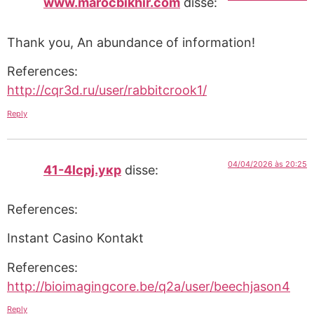
www.marocbikhir.com
disse:
Thank you, An abundance of information!
References:
http://cqr3d.ru/user/rabbitcrook1/
Reply
04/04/2026 às 20:25
41-4lcpj.укр
disse:
References:
Instant Casino Kontakt
References:
http://bioimagingcore.be/q2a/user/beechjason4
Reply