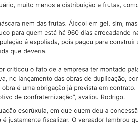
rio, muito menos a distribuição e frutas, como
áscara nem das frutas. Álcool em gel, sim, mas
ouco para quem está há 960 dias arrecadando na
pulação é espoliada, pois pagou para construir 
tida que deveria.
r criticou o fato de a empresa ter montado p
a, no lançamento das obras de duplicação, co
 obra é uma obrigação já prevista em contrato
tivo de confraternização”, avaliou Rodrigo.
ituação esdrúxula, em que quem deu a concess
 é justamente fiscalizar. O vereador lembrou q