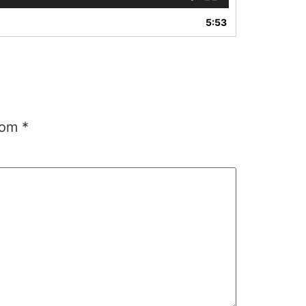
5:53
 com
*