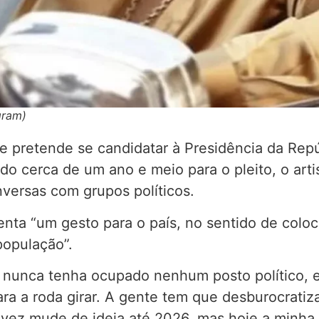
gram)
 pretende se candidatar à Presidência da Repú
do cerca de um ano e meio para o pleito, o artis
nversas com grupos políticos.
enta “um gesto para o país, no sentido de col
população”.
 nunca tenha ocupado nenhum posto político,
a a roda girar. A gente tem que desburocratiza
alvez mude de ideia até 2026, mas hoje a minha 